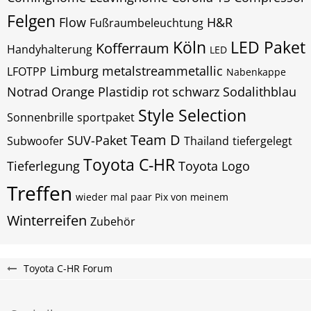
Felgen
Flow
H&R
Fußraumbeleuchtung
Köln
LED Paket
Kofferraum
Handyhalterung
LED
Limburg
metalstreammetallic
LFOTPP
Nabenkappe
Notrad
Orange
Plastidip
rot
schwarz
Sodalithblau
Style Selection
Sonnenbrille
sportpaket
Team D
SUV-Paket
Subwoofer
Thailand
tiefergelegt
Toyota C-HR
Tieferlegung
Toyota Logo
Treffen
wieder mal paar Pix von meinem
Winterreifen
Zubehör
Toyota C-HR Forum