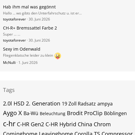
Hab ihm mal was gegönnt
Hallo ... wo gibts den Unterfahrschutz u. ist er…
toyotaforever
30. Juni 2026
CH-R+ Bremssattel Farbe 2
Super ... …
toyotaforever
30. Juni 2026
Sexy im Odenwald
Fliegenklatsche leider zu klein
McNulli
1. Juni 2026
Tags
2.0l HSD
2. Generation
19 Zoll Radsatz
ampya
Aygo X
Brodit ProClip
Ba-Wü
Böblingen
Beleuchtung
c-hr
C-HR Gen2
C-HR Hybrid
China
Chrom
Cominghome Leavinghome
Corolla TS Compressor