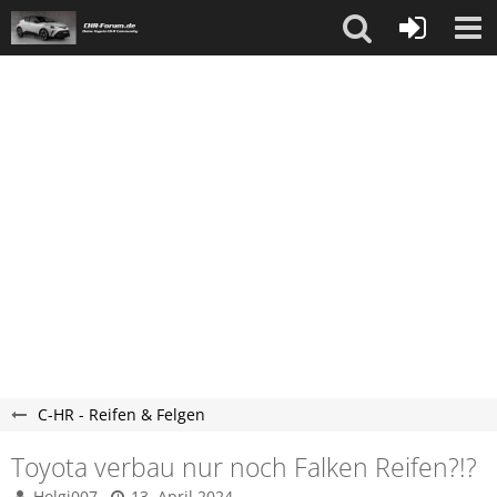
C-HR - Reifen & Felgen
Toyota verbau nur noch Falken Reifen?!?
Holgi007
13. April 2024