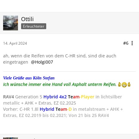
Ottili
Erleuchteter
#6
14. April 2024
ah, wenn die Reifen von dem C-HR sind, sind die auch
eingetragen
Holgi007
Viele Grüße
aus Köln
Stefan
Ich wünsche immer eine Hand voll Asphalt unterm Reifen.
RAV4
Generation 5
Hybrid 4x2
Te
am
-Player
in
lichtsilber
metallic
+ AHK + Extras, EZ 02.2025
Vorher: C-HR 1.8l
Hybrid
Te
am
-D
in metalstream + AHK +
Extras, EZ 02.2019 bis 02.2021; Von 21 bis 25 RAV4