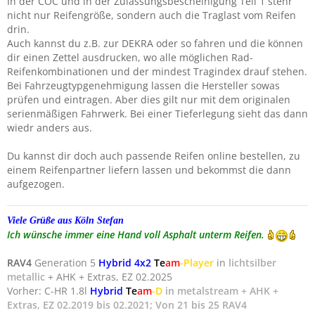
In der COC und in der Zulassungsbescheinigung Teil 1 stehr
nicht nur Reifengröße, sondern auch die Traglast vom Reifen
drin.
Auch kannst du z.B. zur DEKRA oder so fahren und die können
dir einen Zettel ausdrucken, wo alle möglichen Rad-
Reifenkombinationen und der mindest Tragindex drauf stehen.
Bei Fahrzeugtypgenehmigung lassen die Hersteller sowas
prüfen und eintragen. Aber dies gilt nur mit dem originalen
serienmäßigen Fahrwerk. Bei einer Tieferlegung sieht das dann
wiedr anders aus.
Du kannst dir doch auch passende Reifen online bestellen, zu
einem Reifenpartner liefern lassen und bekommst die dann
aufgezogen.
Viele Grüße
aus Köln
Stefan
Ich wünsche immer eine Hand voll Asphalt unterm Reifen.
RAV4
Generation 5
Hybrid 4x2
Te
am
-Player
in
lichtsilber
metallic
+ AHK + Extras, EZ 02.2025
Vorher: C-HR 1.8l
Hybrid
Te
am
-D
in metalstream + AHK +
Extras, EZ 02.2019 bis 02.2021; Von 21 bis 25 RAV4