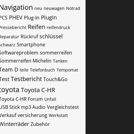
Navigation
neu
neuwagen
Notrad
PHEV
PlugIn
PCS
Plug-In
Reifen
Pressebericht
reifendruck
schlüssel
Rückruf
Reparatur
Smartphone
schwarz
Softwareproblem
sommerreifen
Sommerreifen Michelin
Tanken
Team D
teile
Telefonbuch
Tempomat
Testbericht
Test
Touch&Go
toyota
Toyota C-HR
Toyota C-HR Forum
Unfall
USB Stick mp3 Audio
Vergleichstest
Verkauf
versicherung
Werkstatt
Winterräder
Zubehör