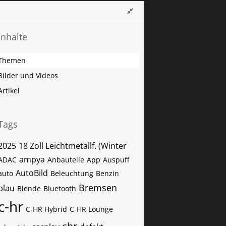
Inhalte
Themen
Bilder und Videos
Artikel
Tags
2025
18 Zoll Leichtmetallf. (Winter
ampya
ADAC
Anbauteile
App
Auspuff
AutoBild
auto
Beleuchtung
Benzin
Bremsen
blau
Blende
Bluetooth
c-hr
C-HR Hybrid
C-HR Lounge