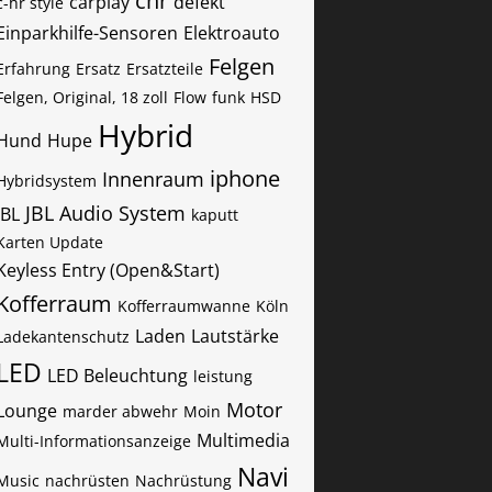
chr
carplay
defekt
c-hr style
Einparkhilfe-Sensoren
Elektroauto
Felgen
Erfahrung
Ersatz
Ersatzteile
Felgen, Original, 18 zoll
Flow
funk
HSD
Hybrid
Hund
Hupe
iphone
Innenraum
Hybridsystem
JBL Audio System
JBL
kaputt
Karten Update
Keyless Entry (Open&Start)
Kofferraum
Kofferraumwanne
Köln
Laden
Lautstärke
Ladekantenschutz
LED
LED Beleuchtung
leistung
Motor
Lounge
marder abwehr
Moin
Multimedia
Multi-Informationsanzeige
Navi
Music
nachrüsten
Nachrüstung