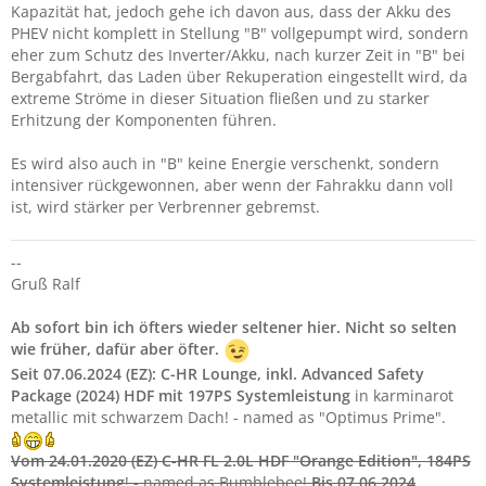
Kapazität hat, jedoch gehe ich davon aus, dass der Akku des
PHEV nicht komplett in Stellung "B" vollgepumpt wird, sondern
eher zum Schutz des Inverter/Akku, nach kurzer Zeit in "B" bei
Bergabfahrt, das Laden über Rekuperation eingestellt wird, da
extreme Ströme in dieser Situation fließen und zu starker
Erhitzung der Komponenten führen.
Es wird also auch in "B" keine Energie verschenkt, sondern
intensiver rückgewonnen, aber wenn der Fahrakku dann voll
ist, wird stärker per Verbrenner gebremst.
--
Gruß Ralf
Ab sofort bin ich öfters wieder seltener hier. Nicht so selten
wie früher, dafür aber öfter.
Seit 07.06.2024 (EZ):
C-HR Lounge, inkl. Advanced Safety
Package (2024) HDF mit 197PS Systemleistung
in karminarot
metallic mit schwarzem Dach! - named as "Optimus Prime".
Vom 24.01.2020 (EZ)
C-HR FL 2.0L HDF "Orange Edition"
, 184PS
Systemleistung
! - named as Bumblebee!
Bis 07.06.2024