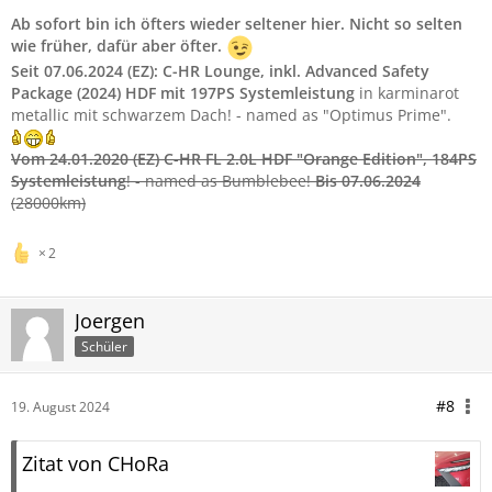
Ab sofort bin ich öfters wieder seltener hier. Nicht so selten
wie früher, dafür aber öfter.
Seit 07.06.2024 (EZ):
C-HR Lounge, inkl. Advanced Safety
Package (2024) HDF mit 197PS Systemleistung
in karminarot
metallic mit schwarzem Dach! - named as "Optimus Prime".
Vom 24.01.2020 (EZ)
C-HR FL 2.0L HDF "Orange Edition"
, 184PS
Systemleistung
! - named as Bumblebee!
Bis 07.06.2024
(28000km)
2
Joergen
Schüler
#8
19. August 2024
Zitat von CHoRa