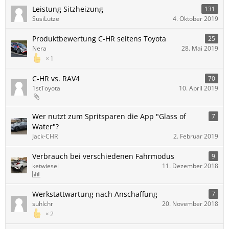
Leistung Sitzheizung
131
SusiLutze
4. Oktober 2019
Produktbewertung C-HR seitens Toyota
25
Nera
28. Mai 2019
1
C-HR vs. RAV4
70
1stToyota
10. April 2019
Wer nutzt zum Spritsparen die App "Glass of
7
Water"?
Jack-CHR
2. Februar 2019
Verbrauch bei verschiedenen Fahrmodus
9
ketwiesel
11. Dezember 2018
Werkstattwartung nach Anschaffung
7
suhlchr
20. November 2018
2