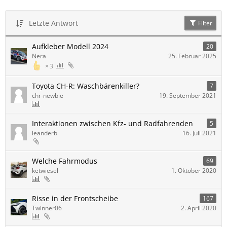
Letzte Antwort
Filter
Aufkleber Modell 2024
20
Nera
25. Februar 2025
3
Toyota CH-R: Waschbärenkiller?
7
chr-newbie
19. September 2021
Interaktionen zwischen Kfz- und Radfahrenden
5
leanderb
16. Juli 2021
Welche Fahrmodus
69
ketwiesel
1. Oktober 2020
Risse in der Frontscheibe
167
Twinner06
2. April 2020