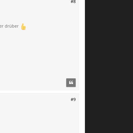
#8
der drüber
#9