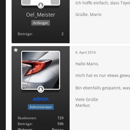
Ich hoffe einfach, dass Toy
Oel_Meister
Grüße, Mario
Anfänger
Beiträge
2
6. April 2016
Hallo Mario,
mich hat es nur etwas gewun
Bin ebenfalls gespannt, wa
admin
Viele Grüße
Markus
Administrator
Reaktionen
729
Beiträge
596
Wohnort
Passau