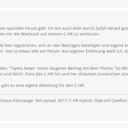
ieses spezielle Forum gibt. Ich bin auch eher durch Zufall darauf g
m mir die Wartezeit auf meinen C-HR zu verkürzen.
ele hier registrieren, sich an den Beiträgen beteiligen und eigene E
en. Von so etwas lebt ein Forum. Aus eigener Erfahrung weiß ich, da
r den "Toyota News" einen längeren Beitrag mit dem Thema "So fäh
s und Nicht -Fans des C-HR hin und her diskutiert (inzwischen sind
gibt es eine eigene Abteilung für den C-HR.
/Lexus-Fahrzeuge. Seit Januar 2017: C-HR hybrid, Flow mit Comfor