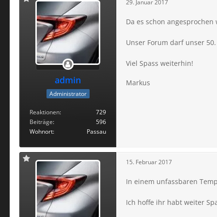
29. Januar 2017
Da es schon angesprochen
Unser Forum darf unser 50.
Viel Spass weiterhin!
admin
Markus
Administrator
Reaktionen
729
Beiträge
596
Wohnort
Passau
15. Februar 2017
In einem unfassbaren Temp
Ich hoffe ihr habt weiter S