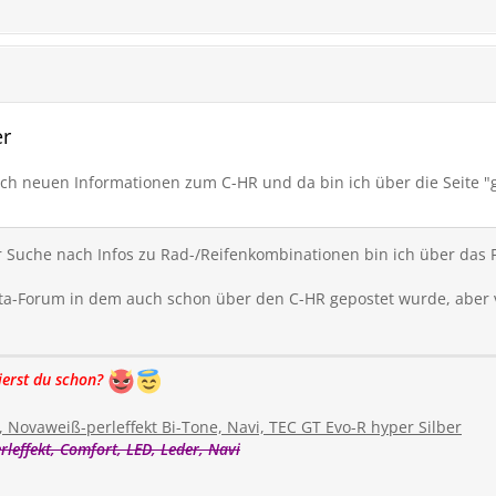
er
ch neuen Informationen zum C-HR und da bin ich über die Seite "g
r Suche nach Infos zu Rad-/Reifenkombinationen bin ich über das 
ta-Forum in dem auch schon über den C-HR gepostet wurde, aber vi
ierst du schon?
Novaweiß-perleffekt Bi-Tone, Navi, TEC GT Evo-R hyper Silber
leffekt, Comfort, LED, Leder, Navi