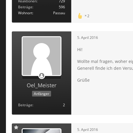
Reaktionen
729
Beiträge
596
Wohnort
Passau
2
5. April 2016
Hi!
Wollte mal fragen, woher ei
Generell finde ich den Vers
Grüße
Oel_Meister
Anfänger
Beiträge
2
5. April 2016