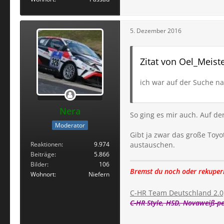
5. Dezember 2016
Zitat von Oel_Meist
ich war auf der Suche na
Nera
So ging es mir auch. Auf de
Moderator
Gibt ja zwar das große Toyo
Reaktionen
9.974
austauschen.
Beiträge
5.866
Bilder
106
Bremst du noch oder rekuper
Wohnort
Niefern
C-HR Team Deutschland 2.0, 
C-HR Style, HSD, Novaweiß-per