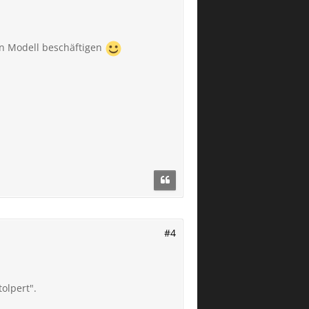
nen Modell beschäftigen
#4
olpert".