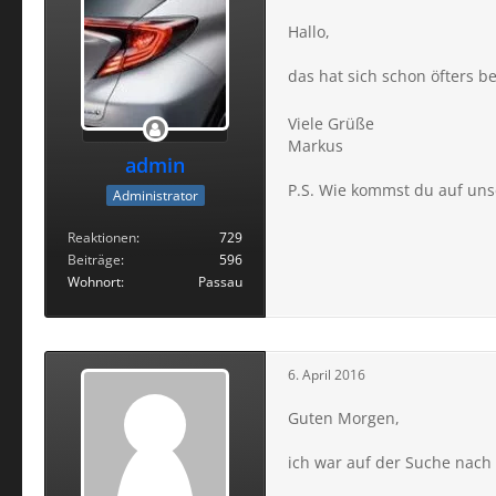
Hallo,
das hat sich schon öfters b
Viele Grüße
Markus
admin
P.S. Wie kommst du auf uns
Administrator
Reaktionen
729
Beiträge
596
Wohnort
Passau
6. April 2016
Guten Morgen,
ich war auf der Suche nach 