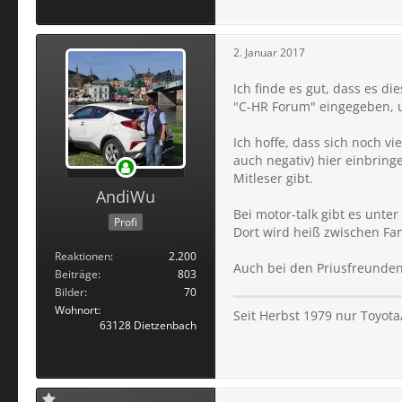
2. Januar 2017
Ich finde es gut, dass es d
"C-HR Forum" eingegeben, u
Ich hoffe, dass sich noch vi
auch negativ) hier einbring
Mitleser gibt.
AndiWu
Bei motor-talk gibt es unte
Profi
Dort wird heiß zwischen Fan
Reaktionen
2.200
Auch bei den Priusfreunden 
Beiträge
803
Bilder
70
Wohnort
Seit Herbst 1979 nur Toyota
63128 Dietzenbach