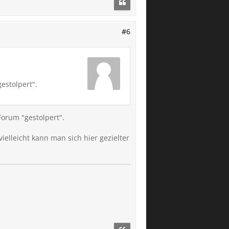
#6
estolpert".
Forum "gestolpert".
elleicht kann man sich hier gezielter