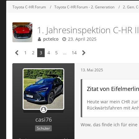
Toyota C-HR Forum
Toyota C-HR Forum - 2. Generation
2. Gen. 
1. Jahresinspektion C-HR II
pctelco
23. April 2025
1
2
3
4
5
…
14
13. Mai 2025
Zitat von Eifelmerli
Heute war mein CHR zur e
Rückwärtsfahren mit Anh
casi76
Wow, das finde ich für eine 
Schüler