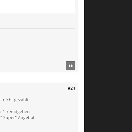
#24
 nicht gezahlt.
so " fremdgehen"
" Super" Angebot.