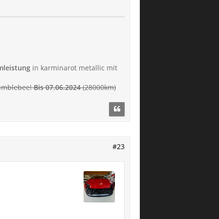
emleistung
in karminarot metallic mit
Bumblebee!
Bis 07.06.2024
(28000km)
#23