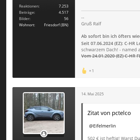
Reaktionen
7.253
Beiträge
4.517
--
Bilder
56
Gruß Ralf
Wohnort
Friesdorf (BN)
Ab sofort bin ich öfters wie
Seit 07.06.2024 (EZ):
C-HR L
schwarzem Dach! - named a
Vom 24.01.2020 (EZ)
C-HR F
1
14. Mai 2025
Zitat von pctelco
Eifelmerlin
502 € ist heftig! Warst D