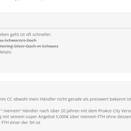
en geht ist oft schneller.
lau Schwarzes Dach
mering Silver Dach in Schwarz
etalic
beim CC obwohl mein Händler nicht gerade als preiswert bekannt ist,
al " meinem" Händler nach über 20 Jahren mit dem ProAce City Ver
ag mit seinem super Angebot 5.000€ über meinem FTH ohne dessen
FTH einer der 3H ist