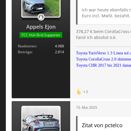
Ich war heute ebenfalls 
Euro incl. MwSt. bezahlt.
Appels Ejon
378,27 € beim CorollaCross 
TCC Hüh Brid Supporter
Fand ich absolut o.k.
Reaktionen
4.988
Beiträge
2.814
Toyota YarisVerso 1.3 Linea sol 
Toyota CorollaCross 2.0 shimmer
Toyota CHR 2017 bis 2021 danac
2
15. Mai 2025
Zitat von pctelco