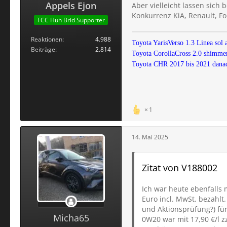
Appels Ejon
Aber vielleicht lassen sich
Konkurrenz KiA, Renault, Fo
TCC Hüh Brid Supporter
Reaktionen
4.988
Toyota YarisVerso 1.3 Linea sol 
Beiträge
2.814
Toyota CorollaCross 2.0 shimmer
Toyota CHR 2017 bis 2021 danac
1
14. Mai 2025
Zitat von V188002
Ich war heute ebenfalls 
Euro incl. MwSt. bezahlt
und Aktionsprüfung?) für
Micha65
0W20 war mit 17,90 €/l z