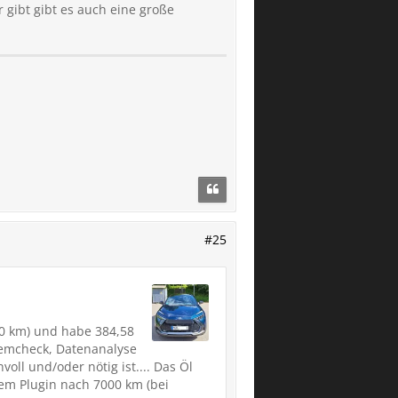
 gibt gibt es auch eine große
#25
50 km) und habe 384,58
temcheck, Datenanalyse
oll und/oder nötig ist.... Das Öl
nem Plugin nach 7000 km (bei