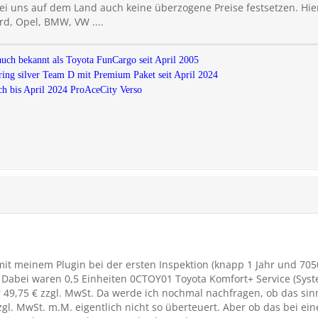
 bei uns auf dem Land auch keine überzogene Preise festsetzen. Hier
rd, Opel, BMW, VW ....
auch bekannt als Toyota FunCargo seit April 2005
ing silver Team D mit Premium Paket seit April 2024
h bis April 2024 ProAceCity Verso
mit meinem Plugin bei der ersten Inspektion (knapp 1 Jahr und 70
. Dabei waren 0,5 Einheiten 0CTOY01 Toyota Komfort+ Service (Sys
 49,75 € zzgl. MwSt. Da werde ich nochmal nachfragen, ob das sinnv
zgl. MwSt. m.M. eigentlich nicht so überteuert. Aber ob das bei ei