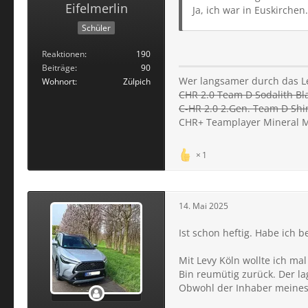
Eifelmerlin
Ja, ich war in Euskirchen.
Schüler
Reaktionen
190
Beiträge
90
Wer langsamer durch das Leb
Wohnort
Zülpich
CHR 2.0 Team D Sodalith B
C-HR 2.0 2.Gen. Team D Shi
CHR+ Teamplayer Mineral M
1
14. Mai 2025
Ist schon heftig. Habe ich 
Mit Levy Köln wollte ich m
Bin reumütig zurück. Der l
Obwohl der Inhaber meines 