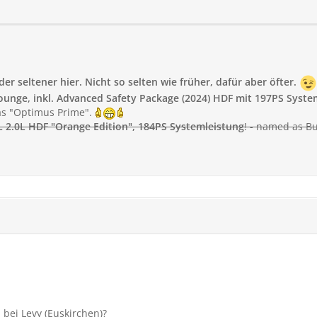
der seltener hier. Nicht so selten wie früher, dafür aber öfter.
ounge, inkl. Advanced Safety Package (2024) HDF mit 197PS Syst
s "Optimus Prime".
L 2.0L HDF "Orange Edition"
, 184PS Systemleistung
! - named as 
u bei Levy (Euskirchen)?