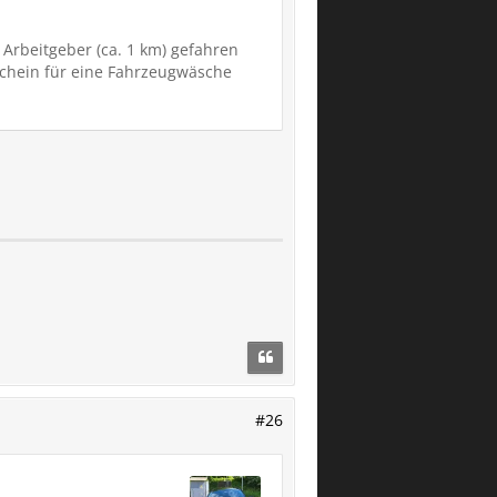
rbeitgeber (ca. 1 km) gefahren
schein für eine Fahrzeugwäsche
#26