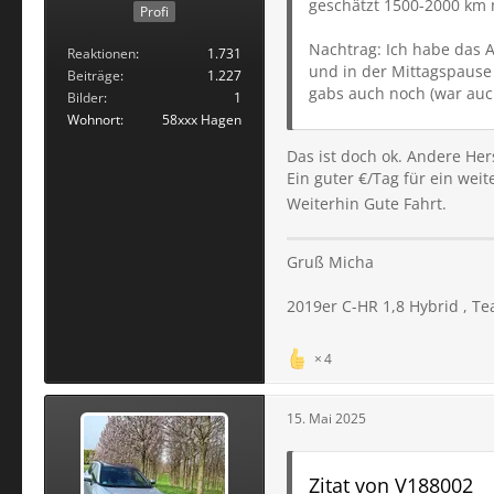
geschätzt 1500-2000 km 
Profi
Nachtrag: Ich habe das 
Reaktionen
1.731
und in der Mittagspause
Beiträge
1.227
gabs auch noch (war auc
Bilder
1
Wohnort
58xxx Hagen
Das ist doch ok. Andere Her
Ein guter €/Tag für ein weit
Weiterhin Gute Fahrt.
Gruß Micha
2019er C-HR 1,8 Hybrid , Te
4
15. Mai 2025
Zitat von V188002