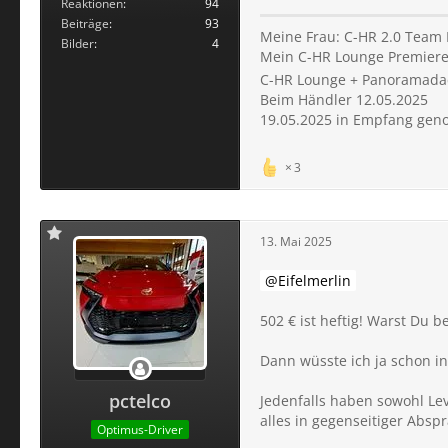
Reaktionen
94
Beiträge
93
Meine Frau: C-HR 2.0 Team D
Bilder
4
Mein C-HR Lounge Premiere i
C-HR Lounge + Panoramadach 
Beim Händler 12.05.2025
19.05.2025 in Empfang ge
3
13. Mai 2025
Eifelmerlin
502 € ist heftig! Warst Du b
Dann wüsste ich ja schon i
pctelco
Jedenfalls haben sowohl Le
alles in gegenseitiger Absp
Optimus-Driver