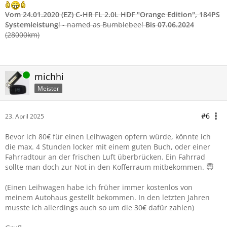
Vom 24.01.2020 (EZ)
C-HR FL 2.0L HDF "Orange Edition"
, 184PS
Systemleistung
! - named as Bumblebee!
Bis 07.06.2024
(28000km)
Online
michhi
Meister
#6
23. April 2025
Bevor ich 80€ für einen Leihwagen opfern würde, könnte ich
die max. 4 Stunden locker mit einem guten Buch, oder einer
Fahrradtour an der frischen Luft überbrücken. Ein Fahrrad
sollte man doch zur Not in den Kofferraum mitbekommen. 😇
(Einen Leihwagen habe ich früher immer kostenlos von
meinem Autohaus gestellt bekommen. In den letzten Jahren
musste ich allerdings auch so um die 30€ dafür zahlen)