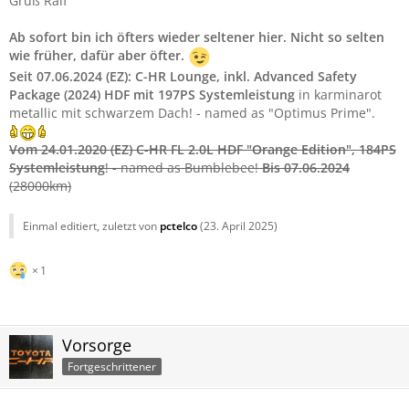
Gruß Ralf
Ab sofort bin ich öfters wieder seltener hier. Nicht so selten
wie früher, dafür aber öfter.
Seit 07.06.2024 (EZ):
C-HR Lounge, inkl. Advanced Safety
Package (2024) HDF mit 197PS Systemleistung
in karminarot
metallic mit schwarzem Dach! - named as "Optimus Prime".
Vom 24.01.2020 (EZ)
C-HR FL 2.0L HDF "Orange Edition"
, 184PS
Systemleistung
! - named as Bumblebee!
Bis 07.06.2024
(28000km)
Einmal editiert, zuletzt von
pctelco
(
23. April 2025
)
1
Vorsorge
Fortgeschrittener