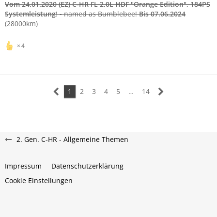
Vom 24.01.2020 (EZ)
C-HR FL 2.0L HDF "Orange Edition"
, 184PS
Systemleistung
! - named as Bumblebee!
Bis 07.06.2024
(28000km)
4
1
2
3
4
5
…
14
2. Gen. C-HR - Allgemeine Themen
Impressum
Datenschutzerklärung
Cookie Einstellungen