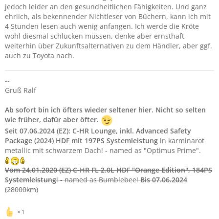
jedoch leider an den gesundheitlichen Fähigkeiten. Und ganz
ehrlich, als bekennender Nichtleser von Büchern, kann ich mit
4 Stunden lesen auch wenig anfangen. Ich werde die Kröte
wohl diesmal schlucken müssen, denke aber ernsthaft
weiterhin über Zukunftsalternativen zu dem Händler, aber ggf.
auch zu Toyota nach.
--
Gruß Ralf
Ab sofort bin ich öfters wieder seltener hier. Nicht so selten
wie früher, dafür aber öfter.
Seit 07.06.2024 (EZ):
C-HR Lounge, inkl. Advanced Safety
Package (2024) HDF mit 197PS Systemleistung
in karminarot
metallic mit schwarzem Dach! - named as "Optimus Prime".
Vom 24.01.2020 (EZ)
C-HR FL 2.0L HDF "Orange Edition"
, 184PS
Systemleistung
! - named as Bumblebee!
Bis 07.06.2024
(28000km)
1