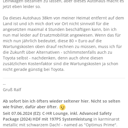
Leihwagen bezahlen zu lassen, aber dieses Autohaus macht es
jetzt eben leider so.
Da dieses Autohaus 38km von meiner Heimat entfernt auf dem
Land ist und ich mich dort vor Ort nicht sinnvoll für die
angesetzten maximal 4 Stunden beschäftigen kann, bin ich
nun mal leider auf Ersatzmobilität angewiesen. Wenn das für
mich nun jährlich bedeutet, diese 80 + Euro auf die
Wartungskosten oben drauf rechnen zu müssen, muss ich für
die Zukunft über Alternativen - schlimmstenfalls auch zu
Toyota selbst - nachdenken, denn auch ohne diesen
zusätzlichen Kostenfaktor sind die Wartungskosten ja schon
nicht gerade günstig bei Toyota.
--
Gruß Ralf
Ab sofort bin ich öfters wieder seltener hier. Nicht so selten
wie früher, dafür aber öfter.
Seit 07.06.2024 (EZ):
C-HR Lounge, inkl. Advanced Safety
Package (2024) HDF mit 197PS Systemleistung
in karminarot
metallic mit schwarzem Dach! - named as "Optimus Prime".