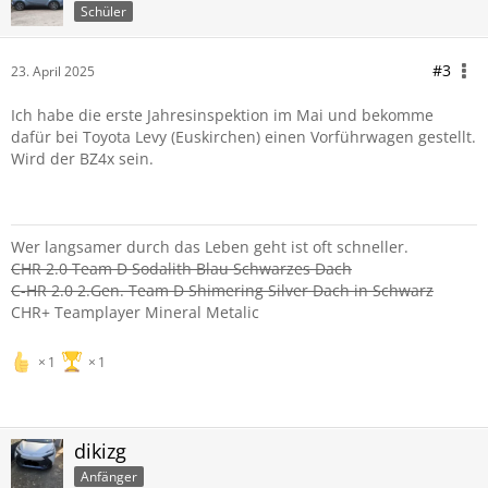
Schüler
#3
23. April 2025
Ich habe die erste Jahresinspektion im Mai und bekomme
dafür bei Toyota Levy (Euskirchen) einen Vorführwagen gestellt.
Wird der BZ4x sein.
Wer langsamer durch das Leben geht ist oft schneller.
CHR 2.0 Team D Sodalith Blau Schwarzes Dach
C-HR 2.0 2.Gen. Team D Shimering Silver Dach in Schwarz
CHR+ Teamplayer Mineral Metalic
1
1
dikizg
Anfänger